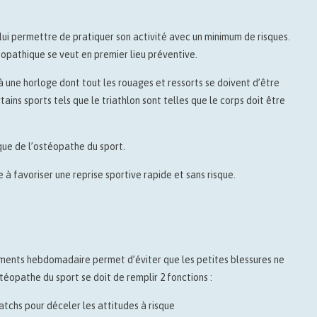
 lui permettre de pratiquer son activité avec un minimum de risques.
éopathique se veut en premier lieu préventive.
 à une horloge dont tout les rouages et ressorts se doivent d’être
ins sports tels que le triathlon sont telles que le corps doit être
que de l’ostéopathe du sport.
e à favoriser une reprise sportive rapide et sans risque.
inements hebdomadaire permet d’éviter que les petites blessures ne
téopathe du sport se doit de remplir 2 fonctions :
tchs pour déceler les attitudes à risque